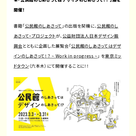
開催！
書籍「
公民館のしあさって
」の出版を契機に、
公民館のし
あさって・プロジェクト
が、
公益財団法人日本デザイン振
興会
とともに企画した展覧会「
公民館のしあさってはデザ
インのしあさって！？ ~ Work in progress ~
」 を
東京ミッ
ドタウン
（六本木）にて開催することに！！