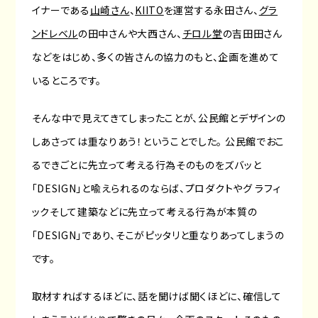
イナーである
山崎さん
、
KIITO
を運営する永田さん、
グラ
ンドレベル
の田中さんや大西さん、
チロル堂
の吉田田さん
などをはじめ、多くの皆さんの協力のもと、企画を進めて
いるところです。
そんな中で見えてきてしまったことが、公民館とデザインの
しあさっては重なりあう！ということでした。 公民館でおこ
るできごとに先立って考える行為そのものをズバッと
「DESIGN」と喩えられるのならば、プロダクトやグ ラフィ
ックそして建築などに先立って考える行為が本質の
「DESIGN」であり、そこがピッタリと重なりあってしまうの
です。
取材すればするほどに、話を聞けば聞くほどに、確信して