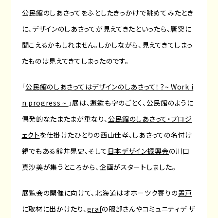
公民館のしあさってをふとしたきっかけで眺めてみたとき
に、デザインのしあさってが見えてきたといったら、唐突に
聞こえるかもしれません。しかしながら、見えてきてしまっ
たものは見えてきてしまったのです。
「
公民館のしあさってはデザインのしあさって！？~ Work i
n progress ~
」展は、邂逅も字のごとく、公民館のように
偶発的なたまたまが重なり、
公民館のしあさって・プロジ
ェクト
を仕掛けたひとりの西山佳孝、しあさっての名付け
親でもある熊井晃史、そして
日本デザイン振興会
の川口
真沙美が集うところから、企画がスタートしました。
展覧会の開催に向けて、北海道はオホーツク寄りの
置戸
に取材に出かけたり、
graf
の服部さんやコミュニティデ ザ