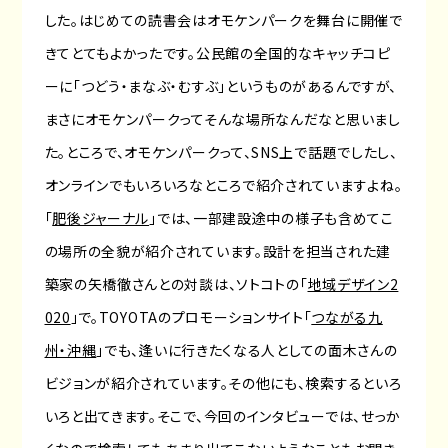
した。はじめての読書会はオモケンパークを舞台に開催で
きてとてもよかったです。公民館の全国的なキャッチコピ
ーに「つどう・まなぶ・むすぶ」というものがあるんですが、
まさにオモケンパークってそんな場所なんだなと思いまし
た。ところで、オモケンパークって、SNS上で話題でしたし、
オンラインでもいろいろなところで紹介されていますよね。
「
肥後ジャーナル
」では、一部建設途中の様子も含めてこ
の場所の全貌が紹介されています。設計を担当された建
築家の矢橋徹さんとの対談は、ソトコトの「
地域デザイン2
020
」で。TOYOTAのプロモーションサイト「
つながる九
州・沖縄
」でも、逢いに行きたくなる人としての面木さんの
ビジョンが紹介されています。その他にも、検索するといろ
いろと出てきます。そこで、今回のインタビューでは、せっか