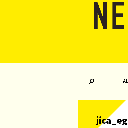
A
jica_e