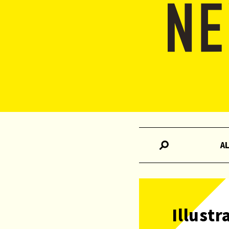
A
Illust