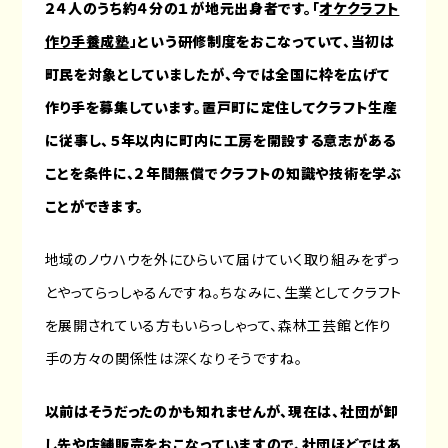
２４人のうち約４分の１が地元出身者です。
「
オケクラフト
作り手養成塾
」
という研修制度をおこなっていて、当初は
町民を対象としていましたが、今では全国に枠を広げて
作り手を募集しています。置戸町に定住してクラフト生産
に従事し、５年以内に町内に工房を開設する意志がある
ことを条件に、２年間無償でクラフトの知識や技術を学ぶ
ことができます。
地域のノウハウを外にひらいて届けていく取り組みをずっ
とやってらっしゃるんですね。ちなみに、生業としてクラフト
を展開されている方もいらっしゃって、森林工芸館と作り
手の方々の関係性は深くなりそうですね。
以前はそうだったのかも知れませんが、現在は、社団が卸
し先や店舗販売をおこなっていますので、社団ほどではあ