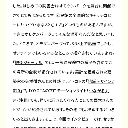
した。はじめての読書会はオモケンパークを舞台に開催で
きてとてもよかったです。公民館の全国的なキャッチコピ
ーに「つどう・まなぶ・むすぶ」というものがあるんですが、
まさにオモケンパークってそんな場所なんだなと思いまし
た。ところで、オモケンパークって、SNS上で話題でしたし、
オンラインでもいろいろなところで紹介されていますよね。
「
肥後ジャーナル
」では、一部建設途中の様子も含めてこ
の場所の全貌が紹介されています。設計を担当された建
築家の矢橋徹さんとの対談は、ソトコトの「
地域デザイン2
020
」で。TOYOTAのプロモーションサイト「
つながる九
州・沖縄
」でも、逢いに行きたくなる人としての面木さんの
ビジョンが紹介されています。その他にも、検索するといろ
いろと出てきます。そこで、今回のインタビューでは、せっか